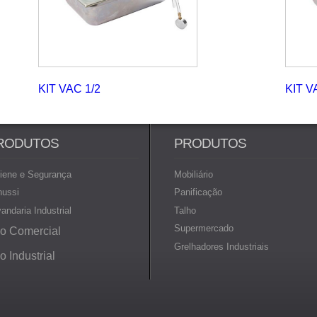
KIT VAC 1/2
KIT V
RODUTOS
PRODUTOS
iene e Segurança
Mobiliário
nussi
Panificação
andaria Industrial
Talho
Supermercado
io Comercial
Grelhadores Industriais
io Industrial