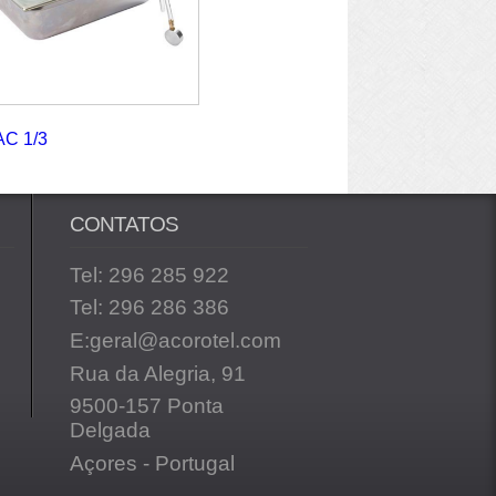
AC 1/3
CONTATOS
Tel: 296 285 922
Tel: 296 286 386
E:geral@acorotel.com
Rua da Alegria, 91
9500-157 Ponta
Delgada
Açores - Portugal