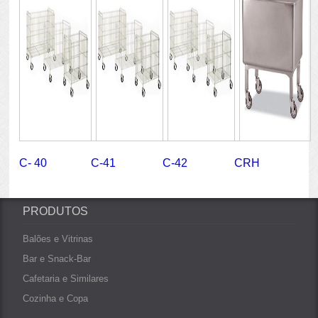
C- 40
C-41
C-42
CRH
PRODUTOS
Balões e Vitrinas
Bar e Snack-Bar
Cafetaria e Similares
Cozinha e Copa